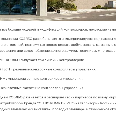
т все больше моделей и модификаций контроллеров, некоторые из 
нии КОЭЛБО разрабатывается и модернизируется под насосы люб
сто огромный, поэтому так просто решить любую задачу, связанную с
 орошения или водоснабжение дачного домика, гостиницы, многоквар
ень КОЭЛБО выпускает три линейки контроллеров:
 TECH – релейные электронные контроллеры управления.
H – умные электронные контроллеры управления.
 высокоточные, частотные контроллеры управления.
ОЭЛБО развивается и расширяет своих партнеров по всему миру.
истрибутором бренда COELBO PUMP DRIVERS на территории России и ст
дных тематических выставках, проводит семинары и техническое обу