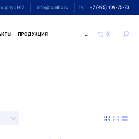
", корпус №2
info@coelbo.ru
Тел:
+7 (495) 109-75-70
...
АКТЫ
ПРОДУКЦИЯ
0
.