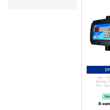
D
Арт.
R
Бренд
Тип
про
New
В нал