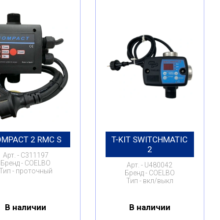
MPACT 2 RMC S
T-KIT SWITCHMATIC
2
Арт.
C311197
Бренд
COELBO
Арт.
U480042
Тип
проточный
Бренд
COELBO
Тип
вкл/выкл
В наличии
В наличии