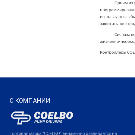
Одним из преиму
программировани
используются в б
защитить электро
Система водоснаб
жизненно-необхо
Контроллеры COEL
О КОМПАНИИ
Торговая марка “COELBO” динамично развивается на