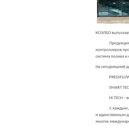
КОЭЛБО выпускае
Продукция компа
контроллеров про
система полива и
На сегодняшний д
PRESSFLOW
SMART TEC
HI TECH –
С каждым днем К
и единственным д
многих междунаро