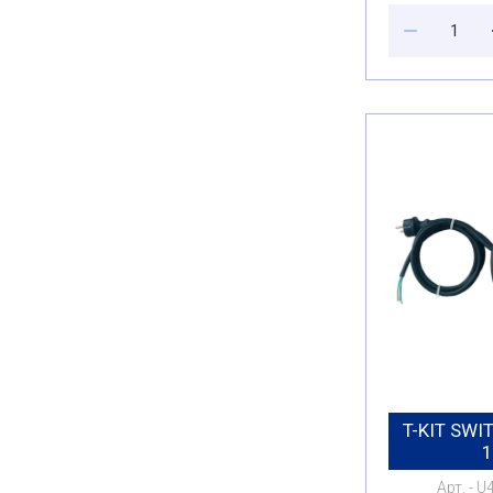
T-KIT SWI
Арт.
U