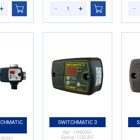
TCHMATIC
SWITCHMATIC 3
S
1
Арт.
U480065
Бренд
COELBO
480041