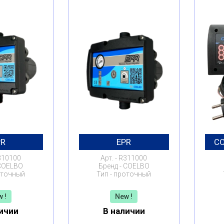
PR
EPR
CO
310100
Арт.
R311000
COELBO
Бренд
COELBO
точный
Тип
проточный
 !
New !
ичии
В наличии