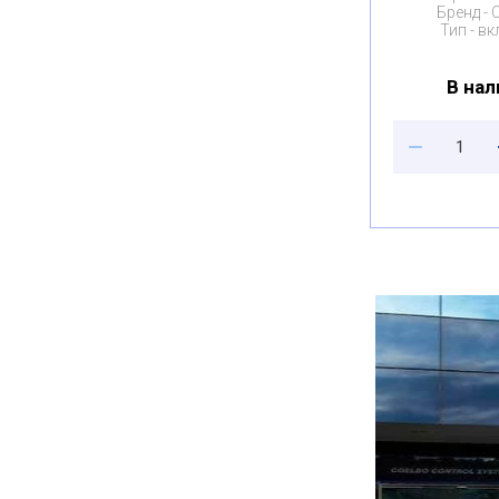
Бренд
Тип
вк
В нал