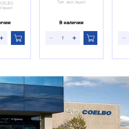
Тип
вкл./выкл
COELBO
л/выкл
ичии
В наличии